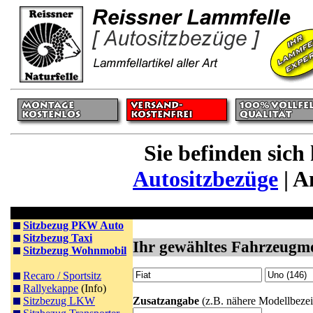
Sie befinden sich
Autositzbezüge
| A
Sitzbezüge
Autofelle - echtes Merino Lammfell - An
Sitzbezug PKW Auto
Sitzbezug Taxi
Ihr gewähltes Fahrzeugmo
Sitzbezug Wohnmobil
Recaro / Sportsitz
Rallyekappe
(Info)
Sitzbezug LKW
Zusatzangabe
(z.B. nähere Modellbezei