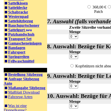
Sattelkissen
368,00 €
Satteldecke
Patch
P
Schabracke
Westernpad
7. Auswahl (falls vorhande
Sattelsitzbezug
Bauchgurtschoner
Zweite Sitzreihe vorhan
Sattelgurt
Menge
Putzhandschuh
Transport Set
Gamascheneinlagen
8. Auswahl: Bezüge für K
Bandagen
Menge
Fahrsport
Springreiten
Fellwaschmittel
Kopfstützen nicht ab
Information PKW
Bestellung Sitzbezug
9. Auswahl: Bezüge für 
Anfrage Sitzbezug
Menge
Auto
Maßangabe Sitzbezug
Maßblatt Download
10. Auswahl: Bezüge für
Fahrzeug Arten
Menge
Was ist eine
Doppelkappe?