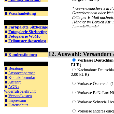
* Gewerbenachweis in F
Information Waschen
Gewerbeschein oder Webs
Waschanleitung
(bitte per E-Mail nachrei
Händler im Bereich Kfz 
Information Farben
Lammfellhandel
Farbpalette Sitzbezüge
Fotogalerie Sitzbezüge
Fotogalerie WoMo
Fellmuster (kostenlos)
Kunden
12. Auswahl: Versandart 
Kundenstimmen
Vorkasse Deutschland
Kontakt & Co.
EUR)
Beratung
Nachnahme Deutschlan
Ansprechpartner
2,00 EUR)
Kontaktformular
Anfahrt
Vorkasse Österreich (
AGB /
Widerrufsbelehrung
Vorkasse BeNeLux Nie
Versandkosten
Impressum
Vorkasse Schweiz Liec
Datenschutz
Vorkasse anderes euro