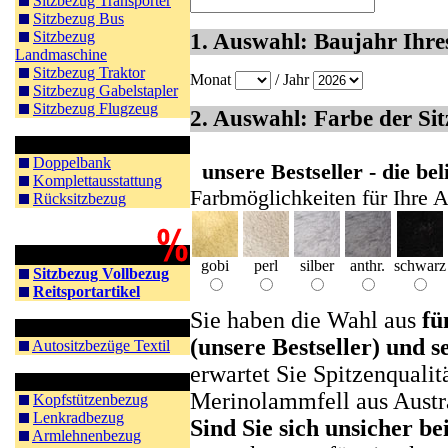
Sitzbezug Transporter
Sitzbezug Bus
Sitzbezug
1. Auswahl: Baujahr Ihre
Landmaschine
Sitzbezug Traktor
Monat
/ Jahr
Sitzbezug Gabelstapler
Sitzbezug Flugzeug
2. Auswahl: Farbe der Si
Rücksitz Doppelbank
Doppelbank
unsere Bestseller - die b
Komplettausstattung
Farbmöglichkeiten für Ihre A
Rücksitzbezug
Schnäppchen
gobi
perl
silber
anthr.
schwarz
Sitzbezug Vollbezug
Reitsportartikel
Sie haben die Wahl aus
fü
Textil
(unsere Bestseller) und s
Autositzbezüge Textil
erwartet Sie Spitzenqualit
Zubehör Auto
Merinolammfell aus Austr
Kopfstützenbezug
Lenkradbezug
Sind Sie sich unsicher b
Armlehnenbezug