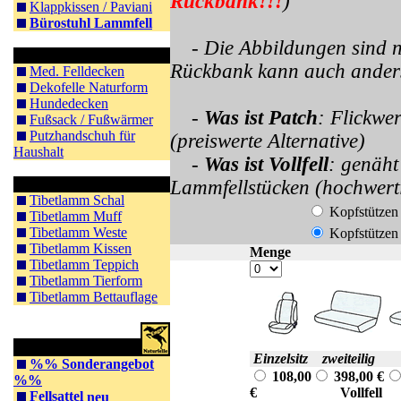
Rückbank!!!
)
Klappkissen / Paviani
Bürostuhl Lammfell
- Die Abbildungen sind 
Sonstiges
Rückbank kann auch anders 
Med. Felldecken
Dekofelle Naturform
Hundedecken
-
Was ist Patch
: Flickwe
Fußsack / Fußwärmer
Putzhandschuh für
(preiswerte Alternative)
Haushalt
-
Was ist Vollfell
: genäht
Tibet Lammfell
Lammfellstücken (hochwert
Tibetlamm Schal
Kopfstützen
Tibetlamm Muff
Tibetlamm Weste
Kopfstützen
Tibetlamm Kissen
Menge
Tibetlamm Teppich
Tibetlamm Tierform
Tibetlamm Bettauflage
Reitsportartikel
Einzelsitz
zweiteilig
%% Sonderangebot
108,00
398,00 €
%%
€
Vollfell
V
Fellsattel