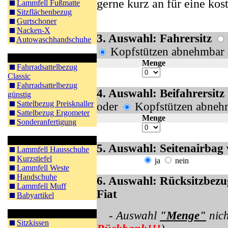
gerne kurz an für eine ko
Lammfell Fußmatte
Sitzflächenbezug
Gurtschoner
Nacken-X
3. Auswahl: Fahrersitz
Autowaschhandschuhe
Kopfstützen abnehmbar
Fahrradsattel
Menge
Fahrradsattelbezug
Classic
Fahrradsattelbezug
4. Auswahl: Beifahrersitz
günstig
Sattelbezug Preisknaller
oder
Kopfstützen abneh
Sattelbezug Ergometer
Menge
Sonderanfertigung
Bekleidung
5. Auswahl: Seitenairbag
Lammfell Hausschuhe
Kurzstiefel
ja
nein
Lammfell Weste
Handschuhe
6. Auswahl: Rücksitzbezu
Lammfell Muff
Fiat
Babyartikel
Sitzkissen / Sitzen
- Auswahl
"Menge"
nich
Sitzkissen