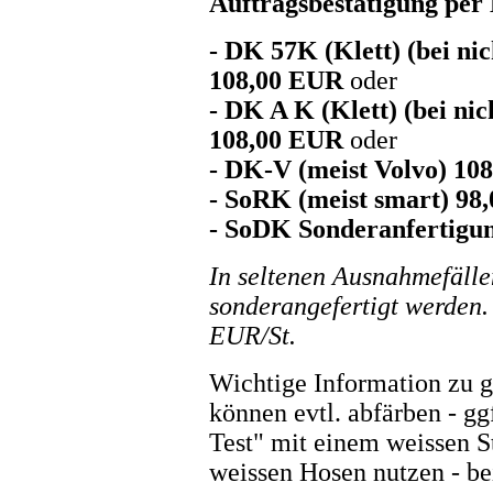
Auftragsbestätigung per
- DK 57K (Klett) (bei n
108,00 EUR
oder
- DK A K (Klett) (bei n
108,00 EUR
oder
- DK-V (meist Volvo) 10
- SoRK (meist smart) 98
- SoDK Sonderanfertigu
In seltenen Ausnahmefäll
sonderangefertigt werden. 
EUR/St.
Wichtige Information zu ge
können evtl. abfärben - g
Test" mit einem weissen St
weissen Hosen nutzen - be