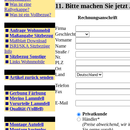
Was ist eine
11. Bitte machen Sie jetz
Rallyekappe?
Was ist ein Vollbezug?
Rechnungsanschrift
Information WoMo
Firma
Anfrage Wohnmobil
Geschlecht
Maßangabe Sitzbezug
Vorname
Maßblatt Download
ISRI/SKA Sitzbezüge
Name
Info
Straße /
Sitzbezug Sonstige
Nr.
Links Wohnmobile
PLZ
Ort
Rücksendung
Land
Artikel zurück senden
Telefon
Information Lammfell
Fax
Gerbung Färbung
Merino Lammfell
E-Mail
Vorurteile Lammfell
Qualität (Vollfell)
Privatkunde
Information Montage
Händler
*
Montage Autofell
(Preise abweichend, wir 
Montage kostenlos
Sie gerne vorab)