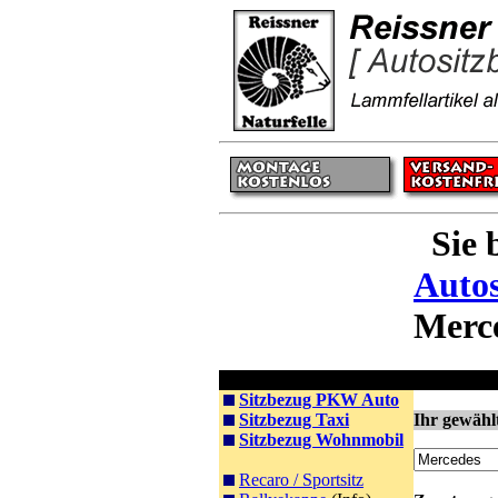
Sie 
Autos
Merc
Sitzbezüge
Schaffell A
Sitzbezug PKW Auto
Sitzbezug Taxi
Ihr gewähl
Sitzbezug Wohnmobil
Recaro / Sportsitz