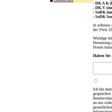
Datenschutz
- DK A K (
- DK-V (me
- SoRK (me
- SoDK So
In seltenen
der Preis 3
Wichtige Inf
Benutzung e
Hosen nutze
Haben Sie 
Ich bin dam
gespeichert
Beantwortun
an uns wide
gesetzliche
Information