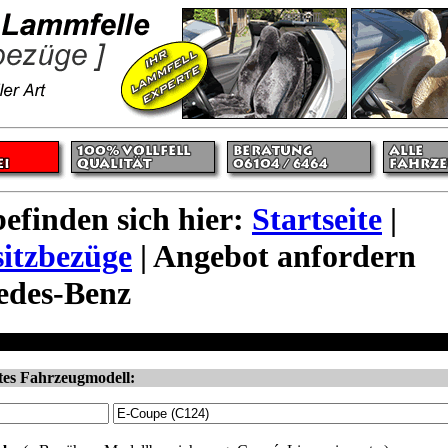
befinden sich hier:
Startseite
|
itzbezüge
| Angebot anfordern
edes-Benz
utositzbezüge - echtes Merino Lammfell - Bestellung - Mercedes
tes Fahrzeugmodell: