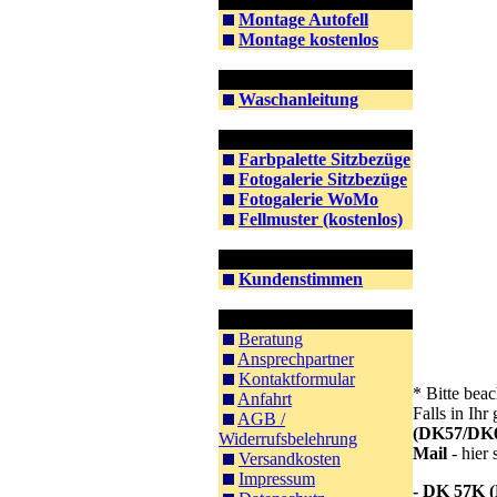
Montage Autofell
Montage kostenlos
Information Waschen
Waschanleitung
Information Farben
Farbpalette Sitzbezüge
Fotogalerie Sitzbezüge
Fotogalerie WoMo
Fellmuster (kostenlos)
Kunden
Kundenstimmen
Kontakt & Co.
Beratung
Ansprechpartner
Kontaktformular
*
Bitte beac
Anfahrt
Falls in Ih
AGB /
(DK57/DK
Widerrufsbelehrung
Mail
- hier 
Versandkosten
Impressum
- DK 57K (