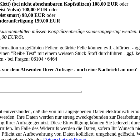
Klett) (bei nicht abnehmbaren Kopfstützen) 108,00 EUR
oder
ist Volvo) 108,00 EUR
oder
ist smart) 98,00 EUR
oder
nderanfertigung 159,00 EUR
 Ausnahmefällen müssen Kopfstützenbezüge sonderangefertigt werden. 
5,00 EUR/St.
ormation zu gefärbten Fellen: gefärbte Felle können evtl. abfärben - gg
inen "Reibe Test" mit einem weissen Stück Stoff durchführen - ggf. k
n - bei Fragen: 06104 / 6464
- vor dem Absenden Ihrer Anfrage - noch eine Nachricht an uns?
it einverstanden, daß die von mir angegebenen Daten elektronisch erh
 werden. Ihre Daten werden nur streng zweckgebunden zur Bearbeitun
g Ihrer Anfrage genutzt. Diese Einwilligung können Sie jederzeit dur
rrufen. Im Falle des Widerrufs werden die Daten, sofern Ihr Wunsch nic
n Pflicht zur Aufbewahrung von Daten kollidiert, umgehend gelöscht. W
en entnehmen Sie der
Datenschutzerklärung
.