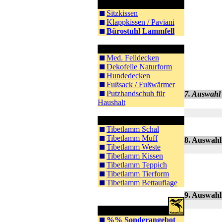
Sitzkissen / Sitzen
Sitzkissen
Klappkissen / Paviani
Bürostuhl Lammfell
Sonstiges
Med. Felldecken
Dekofelle Naturform
Hundedecken
Fußsack / Fußwärmer
Putzhandschuh für
7. Auswahl 
Haushalt
Tibet Lammfell
Tibetlamm Schal
Tibetlamm Muff
8. Auswahl
Tibetlamm Weste
Tibetlamm Kissen
Tibetlamm Teppich
Tibetlamm Tierform
Tibetlamm Bettauflage
9. Auswahl
Reitsportartikel
%% Sonderangebot