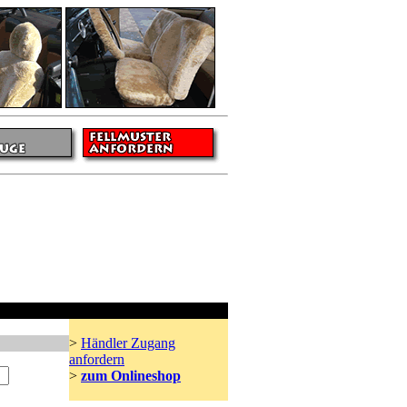
Händler
>
Händler Zugang
anfordern
>
zum Onlineshop