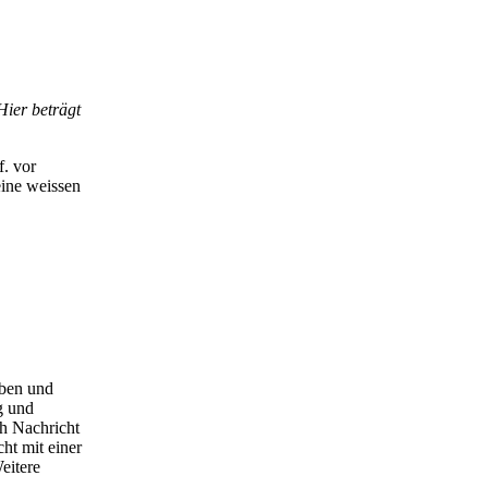
Hier beträgt
f. vor
eine weissen
oben und
g und
ch Nachricht
ht mit einer
eitere