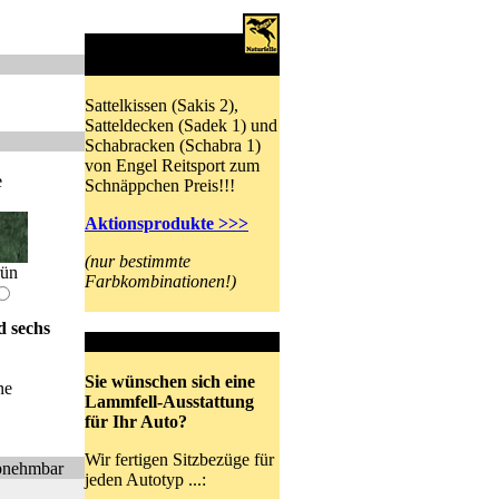
Engel Reitsport
Schnäppchen
Sattelkissen (Sakis 2),
Satteldecken (Sadek 1) und
Schabracken (Schabra 1)
von Engel Reitsport zum
e
Schnäppchen Preis!!!
Aktionsprodukte >>>
(nur bestimmte
rün
Farbkombinationen!)
d sechs
Autositzbezüge
Sie wünschen sich eine
ne
Lammfell-Ausstattung
für Ihr Auto?
Wir fertigen Sitzbezüge für
bnehmbar
jeden Autotyp ...: