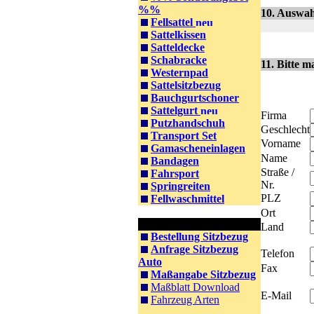
%%
10. Auswah
Fellsattel
Sattelkissen
Satteldecke
Schabracke
11. Bitte m
Westernpad
Sattelsitzbezug
Bauchgurtschoner
Sattelgurt
Firma
Putzhandschuh
Geschlecht
Transport Set
Vorname
Gamascheneinlagen
Name
Bandagen
Straße /
Fahrsport
Nr.
Springreiten
PLZ
Fellwaschmittel
Ort
Information PKW
Land
Bestellung Sitzbezug
Anfrage Sitzbezug
Telefon
Auto
Fax
Maßangabe Sitzbezug
Maßblatt Download
E-Mail
Fahrzeug Arten