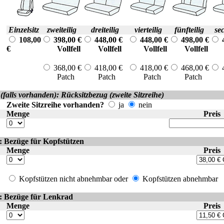
Einzelsitz
zweiteilig
dreiteilig
vierteilig
fünfteilig
sec
108,00
398,00 €
448,00 €
448,00 €
498,00 €
€
Vollfell
Vollfell
Vollfell
Vollfell
Vo
368,00 €
418,00 €
418,00 €
468,00 €
4
Patch
Patch
Patch
Patch
Pa
(falls vorhanden): Rücksitzbezug (zweite Sitzreihe)
Zweite Sitzreihe vorhanden?
ja
nein
Menge
Preis
: Bezüge für Kopfstützen
Menge
Preis
Kopfstützen nicht abnehmbar oder
Kopfstützen abnehmbar
: Bezüge für Lenkrad
Menge
Preis