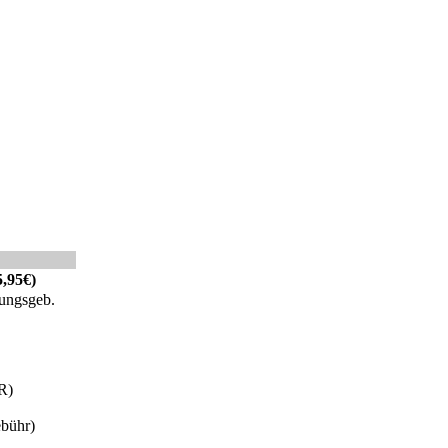
5,95€)
ungsgeb.
R)
ebühr)