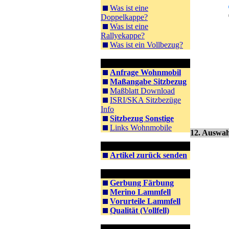
Was ist eine
Doppelkappe?
Was ist eine
Rallyekappe?
Was ist ein Vollbezug?
Information WoMo
Anfrage Wohnmobil
Maßangabe Sitzbezug
Maßblatt Download
ISRI/SKA Sitzbezüge
Info
Sitzbezug Sonstige
Links Wohnmobile
12. Auswah
Rücksendung
Artikel zurück senden
Information Lammfell
Gerbung Färbung
Merino Lammfell
Vorurteile Lammfell
Qualität (Vollfell)
Information Montage