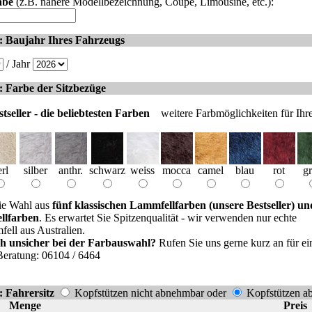
abe
(z.B. nähere Modellbezeichnung, Coupé, Limousine, etc.):
: Baujahr Ihres Fahrzeugs
/ Jahr
: Farbe der Sitzbezüge
tseller - die beliebtesten Farben
weitere Farbmöglichkeiten für Ihr
rl
silber
anthr.
schwarz
weiss
mocca
camel
blau
rot
g
ie Wahl aus
fünf klassischen Lammfellfarben (unsere Bestseller) un
ellfarben
. Es erwartet Sie Spitzenqualität - wir verwenden nur echte
ell aus Australien.
ich unsicher bei der Farbauswahl?
Rufen Sie uns gerne kurz an für ei
Beratung: 06104 / 6464
: Fahrersitz
Kopfstützen nicht abnehmbar oder
Kopfstützen a
Menge
Preis