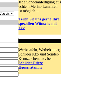
Jede Sonderanfertigung aus
echtem Merino Lammfell
ist möglich ...
Teilen Sie uns gerne Ihre
speziellen Wünsche mit
>>>
Schilder und mehr
Werbetafeln, Werbebanner,
Schilder Kfz- und Sonder-
Kennzeichen, etc. bei
Schilder Fritze
Heusenstamm