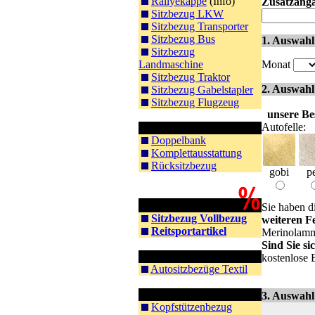
Rallyekappe
(Info)
Zusatzang
Sitzbezug LKW
Sitzbezug Transporter
Sitzbezug Bus
1. Auswahl
Sitzbezug
Landmaschine
Monat
Sitzbezug Traktor
2. Auswahl
Sitzbezug Gabelstapler
Sitzbezug Flugzeug
unsere Bes
Autofelle:
Rücksitz Doppelbank
Doppelbank
Komplettausstattung
Rücksitzbezug
gobi
pe
Schnäppchen
Sie haben d
Sitzbezug Vollbezug
weiteren F
Reitsportartikel
Merinolammf
Sind Sie s
Textil
kostenlose 
Autositzbezüge Textil
Zubehör Auto
3. Auswahl
Kopfstützenbezug