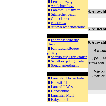
Lenkradbezug
Armlehnenbezug
Lammfell Fußmatte
4. Auswahl:
Sitzflächenbezug
Gurtschoner
Nacken-X
Autowaschhandschuhe
5. Auswahl
Fahrradsattel
Fahrradsattelbezug
6. Auswahl
Classic
Fahrradsattelbezug
- Auswah
günstig
Sattelbezug Preisknaller
- Die Abbi
Sattelbezug Ergometer
geteilt sein.
Sonderanfertigung
-
Was ist
Bekleidung
-
Was ist 
Lammfell Hausschuhe
Kurzstiefel
Lammfell Weste
Handschuhe
Lammfell Muff
Babyartikel