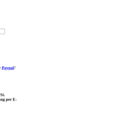
r
Paypal
?
.
St.
ung per E-