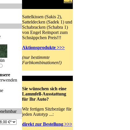
Engel Reitsport
Schnäppchen
Sattelkissen (Sakis 2),
Satteldecken (Sadek 1) und
Schabracken (Schabra 1)
von Engel Reitsport zum
e
Schnäppchen Preis!!!
Aktionsprodukte >>>
(nur bestimmte
rün
Farbkombinationen!)
nsere
Autositzbezüge
 verwenden
Sie wünschen sich eine
ne
Lammfell-Ausstattung
für Ihr Auto?
Wir fertigen Sitzbezüge für
bnehmbar
jeden Autotyp ...:
direkt zur Bestellung >>>