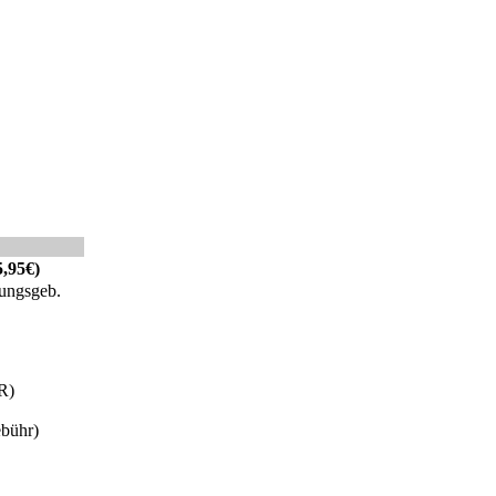
5,95€)
ungsgeb.
R)
ebühr)