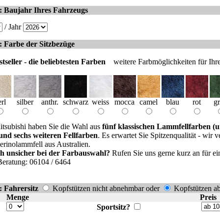
: Baujahr Ihres Fahrzeugs
/ Jahr
: Farbe der Sitzbezüge
tseller - die beliebtesten Farben
weitere Farbmöglichkeiten für Ihr
rl
silber
anthr.
schwarz
weiss
mocca
camel
blau
rot
g
itsubishi haben Sie die Wahl aus
fünf klassischen Lammfellfarben (u
 und sechs weiteren Fellfarben
. Es erwartet Sie Spitzenqualität - wir
erinolammfell aus Australien.
ich unsicher bei der Farbauswahl?
Rufen Sie uns gerne kurz an für ei
Beratung: 06104 / 6464
: Fahrersitz
Kopfstützen nicht abnehmbar oder
Kopfstützen a
Menge
Preis
Sportsitz?