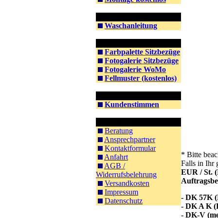
Information Waschen
Waschanleitung
Information Farben
Farbpalette Sitzbezüge
Fotogalerie Sitzbezüge
Fotogalerie WoMo
Fellmuster (kostenlos)
Kunden
Kundenstimmen
Kontakt & Co.
Beratung
Ansprechpartner
Kontaktformular
*
Bitte beac
Anfahrt
Falls in Ih
AGB /
EUR / St.
Widerrufsbelehrung
Auftragsbe
Versandkosten
Impressum
- DK 57K (
Datenschutz
- DK A K (
- DK-V (me