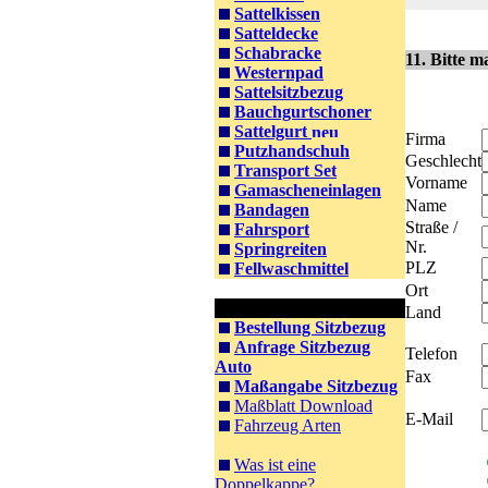
Sattelkissen
Satteldecke
Schabracke
11. Bitte m
Westernpad
Sattelsitzbezug
Bauchgurtschoner
Sattelgurt
Firma
Putzhandschuh
Geschlecht
Transport Set
Vorname
Gamascheneinlagen
Name
Bandagen
Straße /
Fahrsport
Nr.
Springreiten
PLZ
Fellwaschmittel
Ort
Information PKW
Land
Bestellung Sitzbezug
Anfrage Sitzbezug
Telefon
Auto
Fax
Maßangabe Sitzbezug
Maßblatt Download
E-Mail
Fahrzeug Arten
Was ist eine
Doppelkappe?