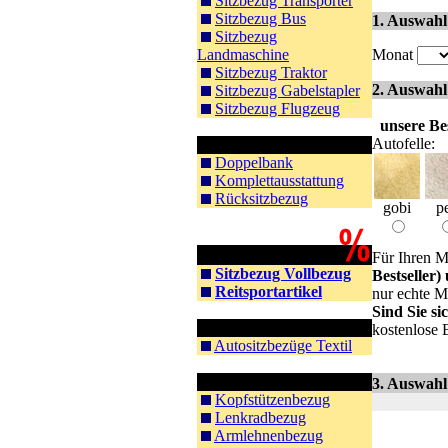
Sitzbezug Transporter
Sitzbezug Bus
1. Auswahl
Sitzbezug
Landmaschine
Monat
Sitzbezug Traktor
2. Auswahl
Sitzbezug Gabelstapler
Sitzbezug Flugzeug
unsere Bes
Autofelle:
Rücksitz Doppelbank
Doppelbank
Komplettausstattung
Rücksitzbezug
gobi
pe
Schnäppchen
Für Ihren M
Sitzbezug Vollbezug
Bestseller)
Reitsportartikel
nur echte M
Sind Sie s
Textil
kostenlose 
Autositzbezüge Textil
Zubehör Auto
3. Auswahl
Kopfstützenbezug
Lenkradbezug
Armlehnenbezug