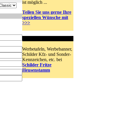
ist möglich ...
Teilen Sie uns gerne Ihre
speziellen Wünsche mit
>>>
Schilder und mehr
Werbetafeln, Werbebanner,
Schilder Kfz- und Sonder-
Kennzeichen, etc. bei
Schilder Fritze
Heusenstamm