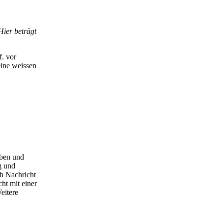
Hier beträgt
f. vor
eine weissen
oben und
g und
ch Nachricht
ht mit einer
eitere