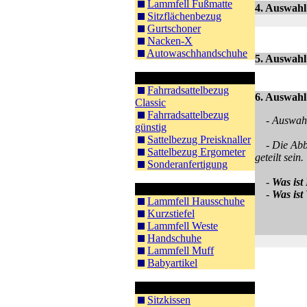
Lammfell Fußmatte
4. Auswahl:
Sitzflächenbezug
Gurtschoner
Nacken-X
Autowaschhandschuhe
5. Auswahl
Fahrradsattel
Fahrradsattelbezug
6. Auswahl
Classic
Fahrradsattelbezug
- Auswah
günstig
Sattelbezug Preisknaller
- Die Abbi
Sattelbezug Ergometer
geteilt sein.
Sonderanfertigung
-
Was ist
Bekleidung
-
Was ist 
Lammfell Hausschuhe
Kurzstiefel
Lammfell Weste
Handschuhe
Lammfell Muff
Babyartikel
Sitzkissen / Sitzen
Sitzkissen