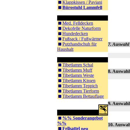
Klappkissen / Paviani
Bürostuhl Lammfell
Sonstiges
Med. Felldecken
Dekofelle Naturform
Hundedecken
Fußsack / Fußwärmer
Putzhandschuh für
7. Auswahl 
Haushalt
Tibet Lammfell
Tibetlamm Schal
Tibetlamm Muff
8. Auswahl
Tibetlamm Weste
Tibetlamm Kissen
Tibetlamm Teppich
Tibetlamm Tierform
Tibetlamm Bettauflage
9. Auswahl
Reitsportartikel
%% Sonderangebot
%%
10. Auswah
Fellsattel