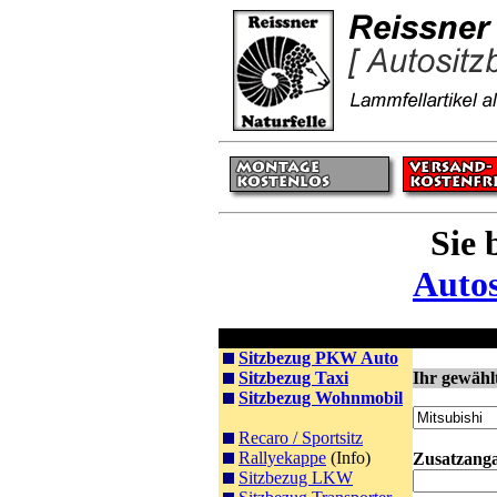
Sie 
Autos
Sitzbezüge
Autositzbez
Sitzbezug PKW Auto
Sitzbezug Taxi
Ihr gewähl
Sitzbezug Wohnmobil
Recaro / Sportsitz
Rallyekappe
(Info)
Zusatzang
Sitzbezug LKW