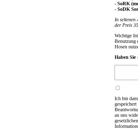
- SoRK (me
- SoDK So
In seltenen
der Preis 3
Wichtige Inf
Benutzung e
Hosen nutze
Haben Sie 
Ich bin dam
gespeichert
Beantwortun
an uns wide
gesetzliche
Information