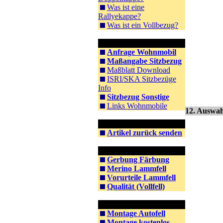
Was ist eine
Rallyekappe?
Was ist ein Vollbezug?
Information WoMo
Anfrage Wohnmobil
Maßangabe Sitzbezug
Maßblatt Download
ISRI/SKA Sitzbezüge
Info
Sitzbezug Sonstige
Links Wohnmobile
12. Auswah
Rücksendung
Artikel zurück senden
Information Lammfell
Gerbung Färbung
Merino Lammfell
Vorurteile Lammfell
Qualität (Vollfell)
Information Montage
Montage Autofell
Montage kostenlos