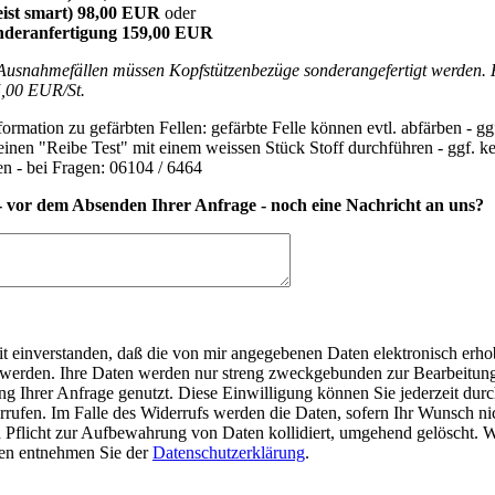
ist smart) 98,00 EUR
oder
nderanfertigung 159,00 EUR
 Ausnahmefällen müssen Kopfstützenbezüge sonderangefertigt werden. 
5,00 EUR/St.
ormation zu gefärbten Fellen: gefärbte Felle können evtl. abfärben - gg
inen "Reibe Test" mit einem weissen Stück Stoff durchführen - ggf. k
n - bei Fragen: 06104 / 6464
- vor dem Absenden Ihrer Anfrage - noch eine Nachricht an uns?
it einverstanden, daß die von mir angegebenen Daten elektronisch erh
 werden. Ihre Daten werden nur streng zweckgebunden zur Bearbeitun
g Ihrer Anfrage genutzt. Diese Einwilligung können Sie jederzeit dur
rrufen. Im Falle des Widerrufs werden die Daten, sofern Ihr Wunsch nic
n Pflicht zur Aufbewahrung von Daten kollidiert, umgehend gelöscht. W
en entnehmen Sie der
Datenschutzerklärung
.