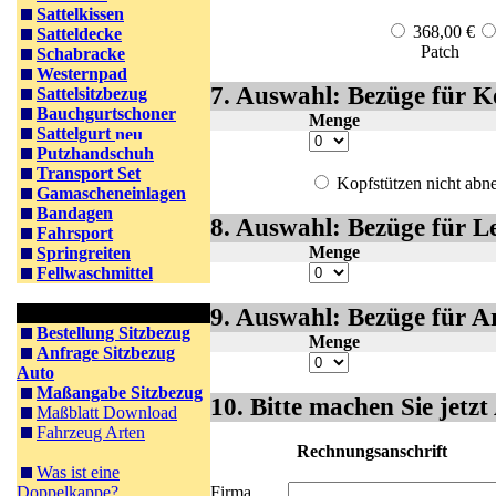
Sattelkissen
368,00 €
Satteldecke
Patch
P
Schabracke
Westernpad
7. Auswahl: Bezüge für K
Sattelsitzbezug
Bauchgurtschoner
Menge
Sattelgurt
Putzhandschuh
Transport Set
Kopfstützen nicht ab
Gamascheneinlagen
Bandagen
8. Auswahl: Bezüge für 
Fahrsport
Menge
Springreiten
Fellwaschmittel
Information PKW
9. Auswahl: Bezüge für 
Bestellung Sitzbezug
Menge
Anfrage Sitzbezug
Auto
Maßangabe Sitzbezug
10. Bitte machen Sie jetz
Maßblatt Download
Fahrzeug Arten
Rechnungsanschrift
Was ist eine
Doppelkappe?
Firma