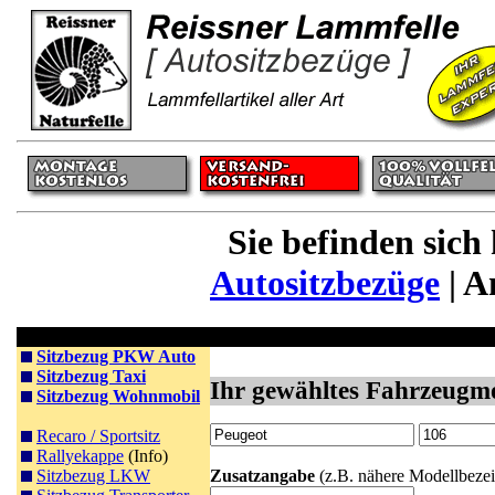
Sie befinden sich
Autositzbezüge
| A
Sitzbezüge
Autositzbezüge aus Lammfell - Anfrage
Sitzbezug PKW Auto
Sitzbezug Taxi
Ihr gewähltes Fahrzeugmo
Sitzbezug Wohnmobil
Recaro / Sportsitz
Rallyekappe
(Info)
Sitzbezug LKW
Zusatzangabe
(z.B. nähere Modellbezei