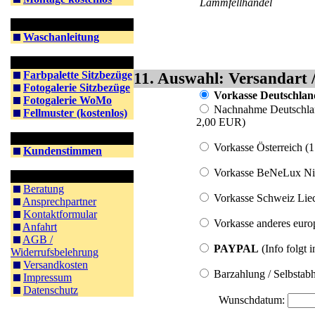
Lammfellhandel
Information Waschen
Waschanleitung
Information Farben
Farbpalette Sitzbezüge
11. Auswahl: Versandart 
Fotogalerie Sitzbezüge
Vorkasse Deutschland
Fotogalerie WoMo
Nachnahme Deutschlan
Fellmuster (kostenlos)
2,00 EUR)
Kunden
Vorkasse Österreich (
Kundenstimmen
Vorkasse BeNeLux Nie
Kontakt & Co.
Beratung
Vorkasse Schweiz Liec
Ansprechpartner
Kontaktformular
Vorkasse anderes euro
Anfahrt
AGB /
PAYPAL
(Info folgt 
Widerrufsbelehrung
Versandkosten
Barzahlung / Selbstabh
Impressum
Datenschutz
Wunschdatum: