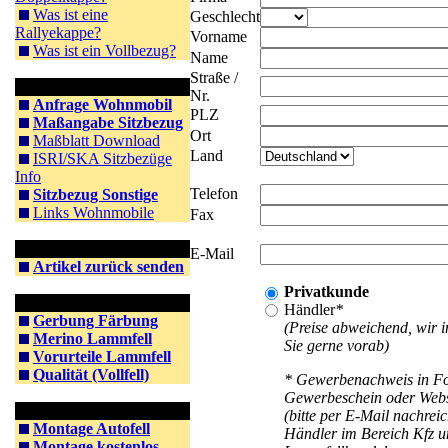
Was ist eine
Geschlecht
Rallyekappe?
Vorname
Was ist ein Vollbezug?
Name
Straße /
Information WoMo
Nr.
Anfrage Wohnmobil
PLZ
Maßangabe Sitzbezug
Ort
Maßblatt Download
Land
ISRI/SKA Sitzbezüge
Info
Telefon
Sitzbezug Sonstige
Links Wohnmobile
Fax
Rücksendung
E-Mail
Artikel zurück senden
Privatkunde
Information Lammfell
Händler
*
Gerbung Färbung
(Preise abweichend, wir 
Merino Lammfell
Sie gerne vorab)
Vorurteile Lammfell
Qualität (Vollfell)
* Gewerbenachweis in F
Gewerbeschein oder Webs
Information Montage
(bitte per E-Mail nachrei
Montage Autofell
Händler im Bereich Kfz 
Montage kostenlos