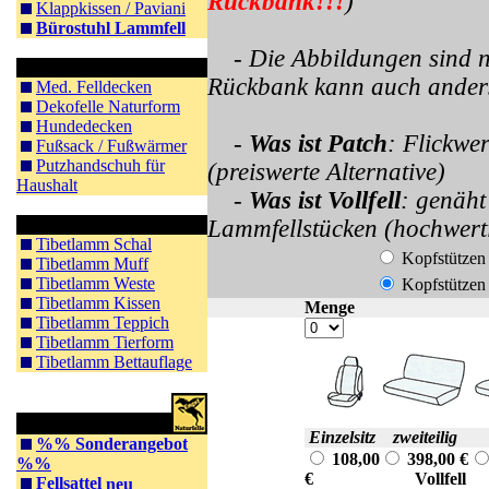
Rückbank!!!
)
Klappkissen / Paviani
Bürostuhl Lammfell
- Die Abbildungen sind 
Sonstiges
Rückbank kann auch anders 
Med. Felldecken
Dekofelle Naturform
Hundedecken
-
Was ist Patch
: Flickwe
Fußsack / Fußwärmer
Putzhandschuh für
(preiswerte Alternative)
Haushalt
-
Was ist Vollfell
: genäht
Tibet Lammfell
Lammfellstücken (hochwert
Tibetlamm Schal
Kopfstützen
Tibetlamm Muff
Tibetlamm Weste
Kopfstützen
Tibetlamm Kissen
Menge
Tibetlamm Teppich
Tibetlamm Tierform
Tibetlamm Bettauflage
Reitsportartikel
Einzelsitz
zweiteilig
%% Sonderangebot
108,00
398,00 €
%%
€
Vollfell
V
Fellsattel