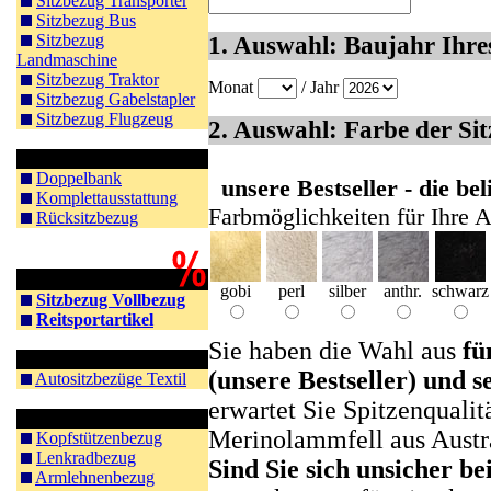
Sitzbezug Transporter
Sitzbezug Bus
Sitzbezug
1. Auswahl: Baujahr Ihre
Landmaschine
Sitzbezug Traktor
Monat
/ Jahr
Sitzbezug Gabelstapler
Sitzbezug Flugzeug
2. Auswahl: Farbe der Si
Rücksitz Doppelbank
Doppelbank
unsere Bestseller - die b
Komplettausstattung
Farbmöglichkeiten für Ihre A
Rücksitzbezug
Schnäppchen
gobi
perl
silber
anthr.
schwarz
Sitzbezug Vollbezug
Reitsportartikel
Sie haben die Wahl aus
fü
Textil
(unsere Bestseller) und s
Autositzbezüge Textil
erwartet Sie Spitzenqualit
Zubehör Auto
Merinolammfell aus Austr
Kopfstützenbezug
Lenkradbezug
Sind Sie sich unsicher b
Armlehnenbezug