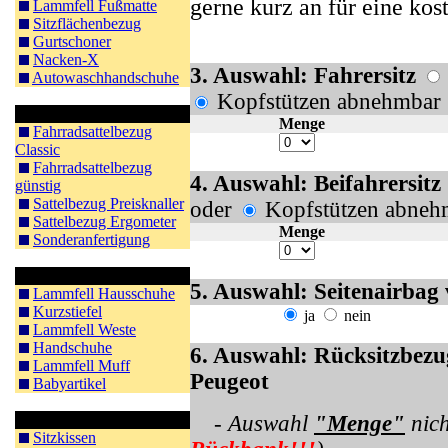
gerne kurz an für eine ko
Lammfell Fußmatte
Sitzflächenbezug
Gurtschoner
Nacken-X
3. Auswahl: Fahrersitz
Autowaschhandschuhe
Kopfstützen abnehmbar
Fahrradsattel
Menge
Fahrradsattelbezug
Classic
Fahrradsattelbezug
4. Auswahl: Beifahrersitz
günstig
Sattelbezug Preisknaller
oder
Kopfstützen abneh
Sattelbezug Ergometer
Menge
Sonderanfertigung
Bekleidung
5. Auswahl: Seitenairbag
Lammfell Hausschuhe
Kurzstiefel
ja
nein
Lammfell Weste
Handschuhe
6. Auswahl: Rücksitzbezu
Lammfell Muff
Peugeot
Babyartikel
Sitzkissen / Sitzen
- Auswahl
"Menge"
nich
Sitzkissen